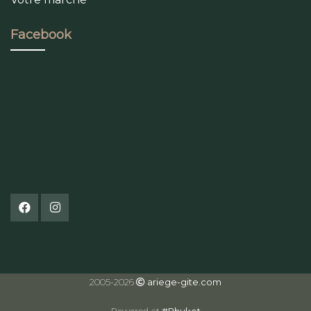
Facebook
2005-2026
ariege-gite.com
Powered at
#Phuket