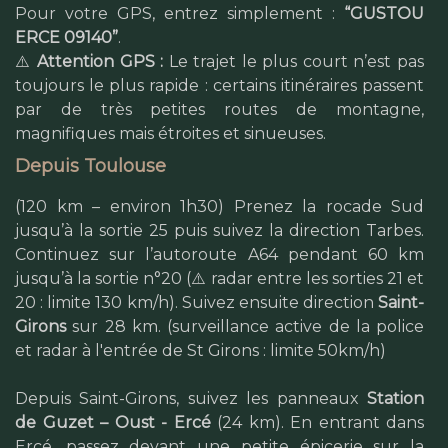
Pour votre GPS, entrez simplement :
“GUSTOU
ERCE 09140”
.
⚠️
Attention GPS :
Le trajet le plus court n’est pas
toujours le plus rapide : certains itinéraires passent
par de très petites routes de montagne,
magnifiques mais étroites et sinueuses.
Depuis Toulouse
(120 km – environ 1h30) Prenez la rocade Sud
jusqu’à la sortie 25 puis suivez la direction Tarbes.
Continuez sur l’autoroute A64 pendant 60 km
jusqu’à la sortie n°20 (⚠️ radar entre les sorties 21 et
20 : limite 130 km/h). Suivez ensuite direction
Saint-
Girons
sur 28 km. (surveillance active de la police
et radar à l'entrée de St Girons : limite 50km/h)
Depuis Saint-Girons, suivez les panneaux
Station
de Guzet – Oust -
Ercé
(24 km). En entrant dans
Ercé, passez devant une petite épicerie sur la