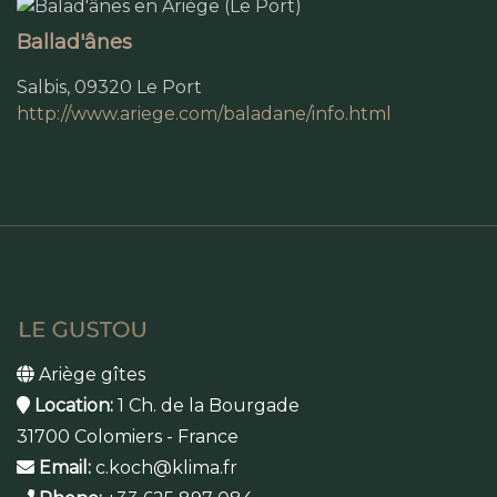
Ballad'ânes
Salbis, 09320 Le Port
http://www.ariege.com/baladane/info.html
Ariège gîtes
Location:
1 Ch. de la Bourgade
31700 Colomiers - France
Email:
c.koch@klima.fr