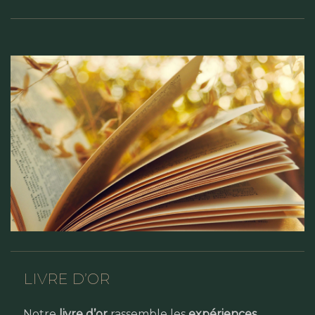
LIVRE D’OR
Notre
livre d’or
rassemble les
expériences,